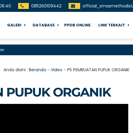
06
:
40
085260109442
official_smasmethodis
GALERI
DATABASE
PPDB ONLINE
LINK TERKAIT
Anda disini :
Beranda
-
Video
-
P5 PEMBUATAN PUPUK ORGANIK
N PUPUK ORGANIK