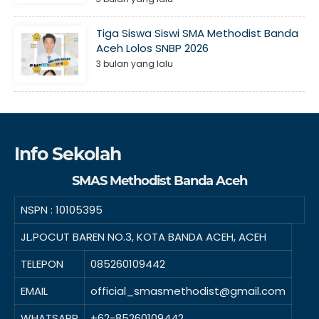
Tiga Siswa Siswi SMA Methodist Banda
Aceh Lolos SNBP 2026
3 bulan yang lalu
Info Sekolah
SMAS Methodist Banda Aceh
NSPN :
10105395
JL.POCUT BAREN NO.3, KOTA BANDA ACEH, ACEH
TELEPON
085260109442
EMAIL
official_smasmethodist@gmail.com
WHATSAPP
+62-85260109442