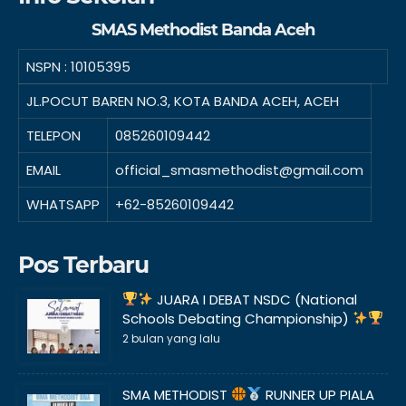
SMAS Methodist Banda Aceh
NSPN :
10105395
JL.POCUT BAREN NO.3, KOTA BANDA ACEH, ACEH
TELEPON
085260109442
EMAIL
official_smasmethodist@gmail.com
WHATSAPP
+62-85260109442
Pos Terbaru
JUARA I DEBAT NSDC (National
Schools Debating Championship)
2 bulan yang lalu
SMA METHODIST
RUNNER UP PIALA