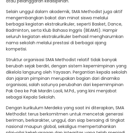
atau pelanggaran kedisiplinan.
Selain unggul dalam akademik, SMA Methodist juga aktif
mengembangkan bakat dan minat siswa melalui
berbagai kegiatan ekstrakurikuler, seperti Basket, Dance,
Badminton, serta Klub Bahasa Inggris (BEAMS). Hampir
seluruh kegiatan ekstrakurikuler berhasil mengharumkan
nama sekolah melalui prestasi di berbagai ajang
kompetisi.
Struktur organisasi SMA Methodist relatif tidak banyak
berubah sejak berdiri, dengan sistem kepemimpinan yang
dikelola langsung oleh Yayasan. Pergantian kepala sekolah
dan jajaran pimpinan merupakan bagian dari dinamika
organisasi, salah satunya perubahan dari kepemimpinan
Pak Gea ke Pak Mardin Laoli, M.Pd., yang kini menjabat
sebagai Kepala Sekolah.
Dengan kurikulum Merdeka yang saat ini diterapkan, SMA
Methodist terus berkomitmen untuk mencetak generasi
beriman, berkarakter, unggul, dan siap bersaing di tingkat
nasional maupun global, sekaligus mempertahankan
nilai-nilai kekeluargaan dan integritas yang telah menjadi