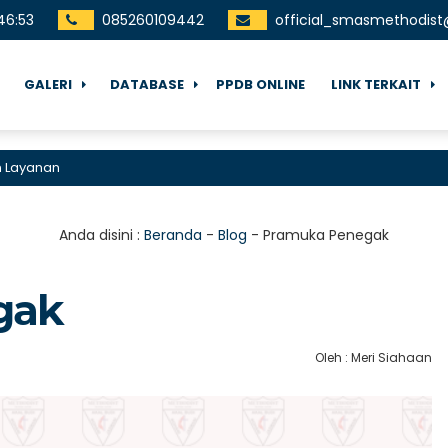
46
:
53
085260109442
official_smasmethodis
GALERI
DATABASE
PPDB ONLINE
LINK TERKAIT
anan
Anda disini :
Beranda
-
Blog
-
Pramuka Penegak
gak
Oleh : Meri Siahaan