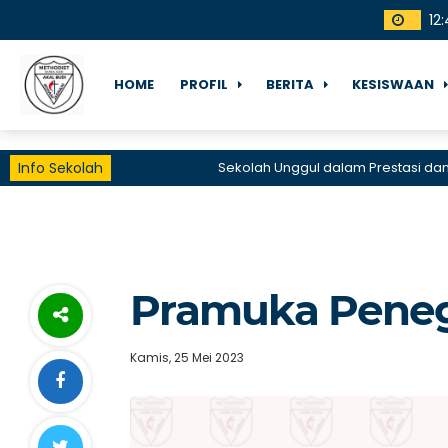
12
:
HOME
PROFIL
BERITA
KESISWAAN
Info Sekolah
Sekolah Unggul dalam Prestasi dan Lay
Pramuka Pene
Kamis, 25 Mei 2023