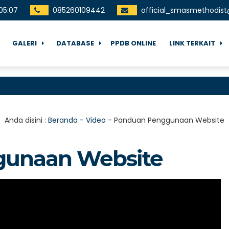
05
:
07
085260109442
official_smasmethodis
GALERI
DATABASE
PPDB ONLINE
LINK TERKAIT
Anda disini :
Beranda
-
Video
-
Panduan Penggunaan Website
unaan Website