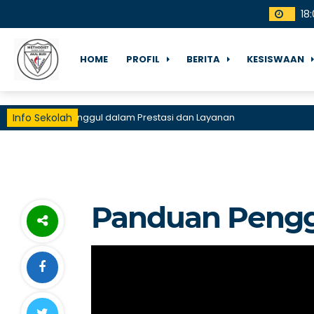
18
:
HOME
PROFIL
BERITA
KESISWAAN
Info Sekolah
Sekolah Unggul dalam Prestasi dan Layanan
Panduan Pengg