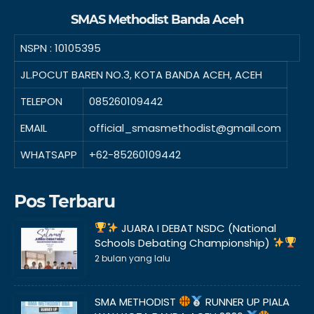
SMAS Methodist Banda Aceh
NSPN :
10105395
JL.POCUT BAREN NO.3, KOTA BANDA ACEH, ACEH
TELEPON
085260109442
EMAIL
official_smasmethodist@gmail.com
WHATSAPP
+62-85260109442
Pos Terbaru
JUARA I DEBAT NSDC (National
Schools Debating Championship)
2 bulan yang lalu
SMA METHODIST
RUNNER UP PIALA