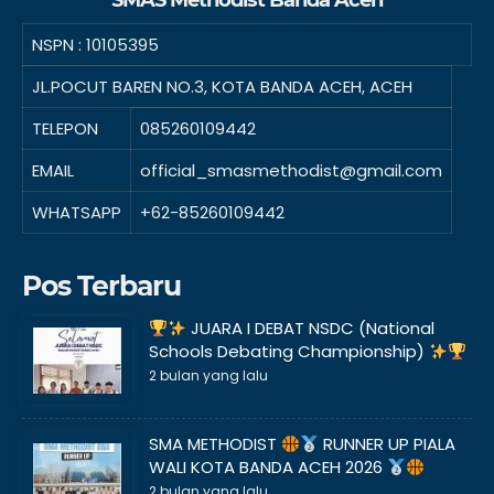
SMAS Methodist Banda Aceh
NSPN :
10105395
JL.POCUT BAREN NO.3, KOTA BANDA ACEH, ACEH
TELEPON
085260109442
EMAIL
official_smasmethodist@gmail.com
WHATSAPP
+62-85260109442
Pos Terbaru
JUARA I DEBAT NSDC (National
Schools Debating Championship)
2 bulan yang lalu
SMA METHODIST
RUNNER UP PIALA
WALI KOTA BANDA ACEH 2026
2 bulan yang lalu