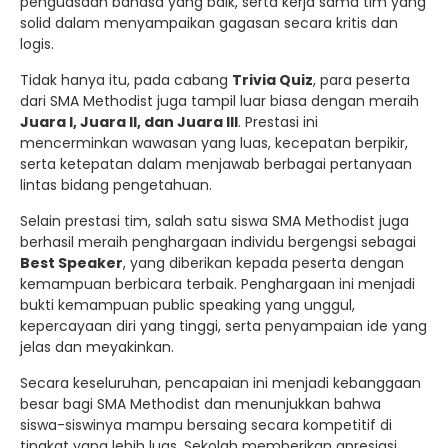
penguasaan bahasa yang baik, serta kerja sama tim yang
solid dalam menyampaikan gagasan secara kritis dan
logis.
Tidak hanya itu, pada cabang
Trivia Quiz
, para peserta
dari SMA Methodist juga tampil luar biasa dengan meraih
Juara I, Juara II, dan Juara III
. Prestasi ini
mencerminkan wawasan yang luas, kecepatan berpikir,
serta ketepatan dalam menjawab berbagai pertanyaan
lintas bidang pengetahuan.
Selain prestasi tim, salah satu siswa SMA Methodist juga
berhasil meraih penghargaan individu bergengsi sebagai
Best Speaker
, yang diberikan kepada peserta dengan
kemampuan berbicara terbaik. Penghargaan ini menjadi
bukti kemampuan public speaking yang unggul,
kepercayaan diri yang tinggi, serta penyampaian ide yang
jelas dan meyakinkan.
Secara keseluruhan, pencapaian ini menjadi kebanggaan
besar bagi SMA Methodist dan menunjukkan bahwa
siswa-siswinya mampu bersaing secara kompetitif di
tingkat yang lebih luas. Sekolah memberikan apresiasi