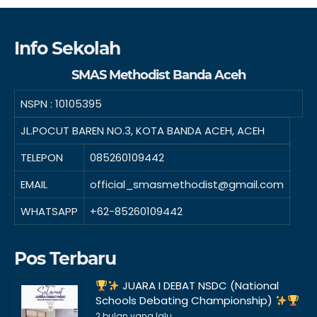
Info Sekolah
SMAS Methodist Banda Aceh
NSPN :
10105395
JL.POCUT BAREN NO.3, KOTA BANDA ACEH, ACEH
TELEPON
085260109442
EMAIL
official_smasmethodist@gmail.com
WHATSAPP
+62-85260109442
Pos Terbaru
JUARA I DEBAT NSDC (National
Schools Debating Championship)
2 bulan yang lalu