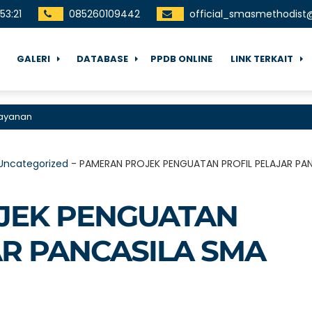
53
:
22
085260109442
official_smasmethodis
GALERI
DATABASE
PPDB ONLINE
LINK TERKAIT
n
Uncategorized
-
PAMERAN PROJEK PENGUATAN PROFIL PELAJAR PA
JEK PENGUATAN
AR PANCASILA SMA