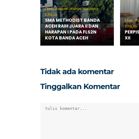
Oleh : Rayyan Wahyu Maulana
S.Pd.,Gr
SMA METHODIST BANDA
Oleh : 
ACEH RAIH JUARA II DAN
S.Pd.,Gr
HARAPAN I PADA FLS2N
PERPI
KOTA BANDA ACEH
XII
Tidak ada komentar
Tinggalkan Komentar