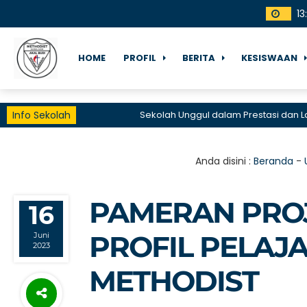
13
:
HOME
PROFIL
BERITA
KESISWAAN
Info Sekolah
Sekolah Unggul dalam Prestasi dan Layana
Anda disini :
Beranda
-
PAMERAN PRO
16
PROFIL PELAJ
Juni
2023
METHODIST