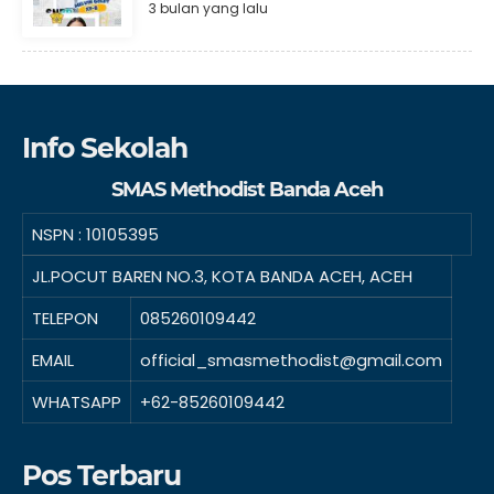
3 bulan yang lalu
Info Sekolah
SMAS Methodist Banda Aceh
NSPN :
10105395
JL.POCUT BAREN NO.3, KOTA BANDA ACEH, ACEH
TELEPON
085260109442
EMAIL
official_smasmethodist@gmail.com
WHATSAPP
+62-85260109442
Pos Terbaru