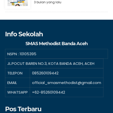
3 bulan yang lalu
Info Sekolah
SMAS Methodist Banda Aceh
NSPN :
10105395
JL.POCUT BAREN NO.3, KOTA BANDA ACEH, ACEH
TELEPON
085260109442
EMAIL
official_smasmethodist@gmail.com
WHATSAPP
+62-85260109442
Pos Terbaru