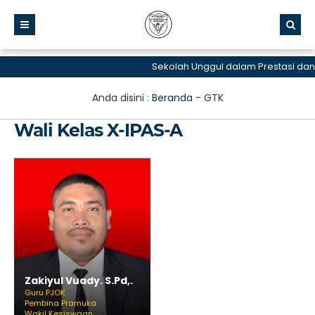
Sekolah Unggul dalam Prestasi dan
Anda disini :
Beranda
-
GTK
Wali Kelas X-IPAS-A
Zakiyul Vuady. S.Pd,.
Guru PJOK
Pembina Pramuka
Wakil Kesiswaan