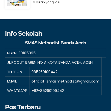
3 bulan yang lalu
Info Sekolah
SMAS Methodist Banda Aceh
NSPN :
10105395
JL.POCUT BAREN NO.3, KOTA BANDA ACEH, ACEH
TELEPON
085260109442
EMAIL
official_smasmethodist@gmail.com
WHATSAPP
+62-85260109442
Pos Terbaru