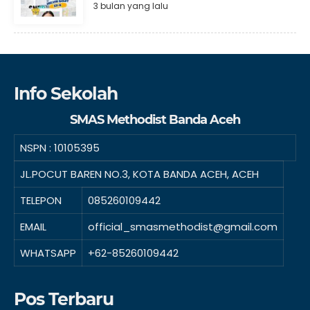
3 bulan yang lalu
Info Sekolah
SMAS Methodist Banda Aceh
NSPN :
10105395
JL.POCUT BAREN NO.3, KOTA BANDA ACEH, ACEH
TELEPON
085260109442
EMAIL
official_smasmethodist@gmail.com
WHATSAPP
+62-85260109442
Pos Terbaru