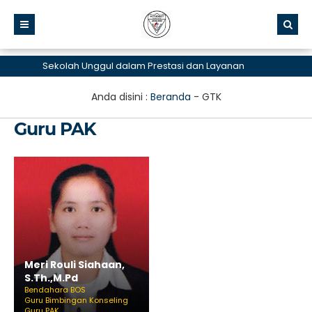
Sekolah Unggul dalam Prestasi dan Layanan
Anda disini :
Beranda
-
GTK
Guru PAK
Meri Rouli Siahaan,
S.Th.,M.Pd
Bendahara BOS
Guru Bimbingan Konseling
Guru PAK