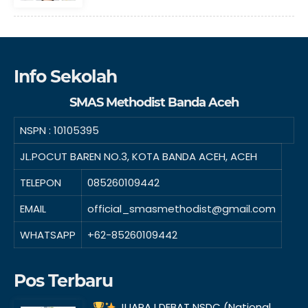
Info Sekolah
SMAS Methodist Banda Aceh
NSPN :
10105395
JL.POCUT BAREN NO.3, KOTA BANDA ACEH, ACEH
TELEPON
085260109442
EMAIL
official_smasmethodist@gmail.com
WHATSAPP
+62-85260109442
Pos Terbaru
JUARA I DEBAT NSDC (National