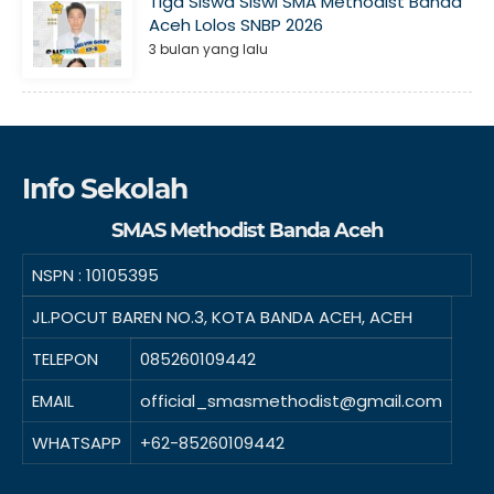
Tiga Siswa Siswi SMA Methodist Banda
Aceh Lolos SNBP 2026
3 bulan yang lalu
Info Sekolah
SMAS Methodist Banda Aceh
NSPN :
10105395
JL.POCUT BAREN NO.3, KOTA BANDA ACEH, ACEH
TELEPON
085260109442
EMAIL
official_smasmethodist@gmail.com
WHATSAPP
+62-85260109442