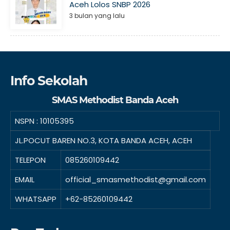
Aceh Lolos SNBP 2026
3 bulan yang lalu
Info Sekolah
SMAS Methodist Banda Aceh
NSPN :
10105395
JL.POCUT BAREN NO.3, KOTA BANDA ACEH, ACEH
TELEPON
085260109442
EMAIL
official_smasmethodist@gmail.com
WHATSAPP
+62-85260109442