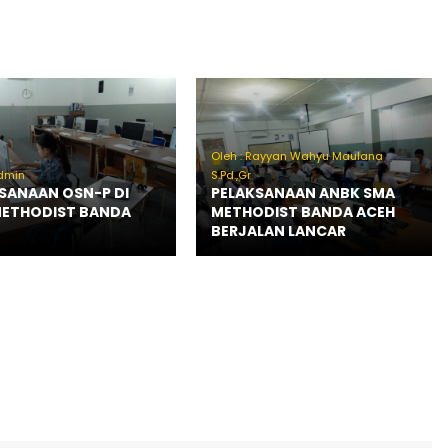
Oleh : Rayyan Wahyu Maulana
admin
S.Pd.,Gr
SANAAN OSN-P DI
PELAKSANAAN ANBK SMA
METHODIST BANDA
METHODIST BANDA ACEH
BERJALAN LANCAR