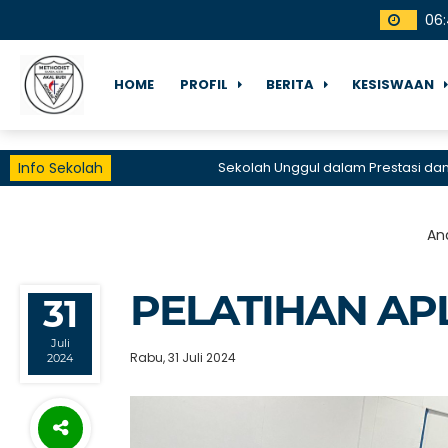
06
:
HOME
PROFIL
BERITA
KESISWAAN
Info Sekolah
Sekolah Unggul dalam Prestasi dan Lay
And
PELATIHAN AP
31
Juli
Rabu, 31 Juli 2024
2024