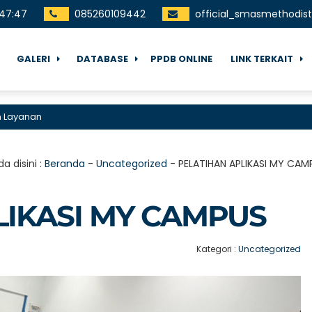
47
:
47
085260109442
official_smasmethodi
GALERI
DATABASE
PPDB ONLINE
LINK TERKAIT
anan
a disini :
Beranda
-
Uncategorized
-
PELATIHAN APLIKASI MY CAM
LIKASI MY CAMPUS
Kategori :
Uncategorized