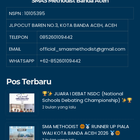
SMAS Methodist Banda Aceh
NSPN :
10105395
JL.POCUT BAREN NO.3, KOTA BANDA ACEH, ACEH
TELEPON
085260109442
EMAIL
official_smasmethodist@gmail.com
WHATSAPP
+62-85260109442
Pos Terbaru
JUARA I DEBAT NSDC (National
Schools Debating Championship)
2 bulan yang lalu
SMA METHODIST
RUNNER UP PIALA
WALI KOTA BANDA ACEH 2026
2 bulan yang lalu