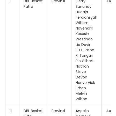
1
DBL Basket
Provinsi
Gerry
Juara
Putra
Sunandy
Hudaja
Ferdiansyah
William
Novendrik
Kosasih
Westindo
Lie Devin
C.D. Jason
R. Tarigan
Rio Gilbert
Nathan
Steve
Devon
Hariyo Vick
Ethan
Melvin
Wilson
11
DBL Basket
Provinsi
Angelin
Juara