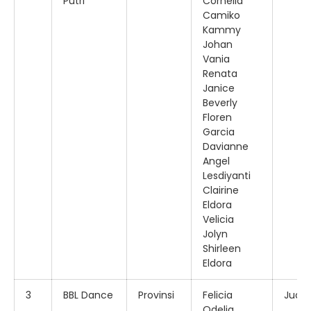
Putri
Cornelia
Camiko
Kammy
Johan
Vania
Renata
Janice
Beverly
Floren
Garcia
Davianne
Angel
Lesdiyanti
Clairine
Eldora
Velicia
Jolyn
Shirleen
Eldora
3
BBL Dance
Provinsi
Felicia
Juara
Odelia