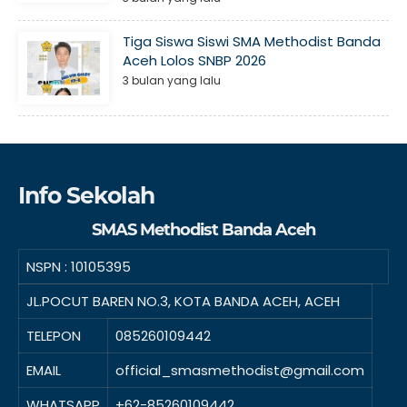
Tiga Siswa Siswi SMA Methodist Banda
Aceh Lolos SNBP 2026
3 bulan yang lalu
Info Sekolah
SMAS Methodist Banda Aceh
NSPN :
10105395
JL.POCUT BAREN NO.3, KOTA BANDA ACEH, ACEH
TELEPON
085260109442
EMAIL
official_smasmethodist@gmail.com
WHATSAPP
+62-85260109442