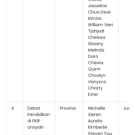
Jasseline
Chua Dewi
Kimtia
William Vieri
Tjahjadi
Chelsea
Silviany
Melinda
Dara
Cheixia
Quinn
Choalyn
Vanysca
Christy
Ester
4
Debat
Provinsi
Michelle
Juara
Pendidikan
Xieren
di FKIP
Aurelia
Unsyiah
Kimberlie
Steven Yuu