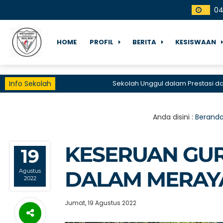
0
HOME
PROFIL
BERITA
KESISWAAN
Info Sekolah
Sekolah Unggul dalam Prestasi dan Laya
Anda disini :
Berand
KESERUAN GU
19
DALAM MERAYAK
Agustus
2022
Jumat, 19 Agustus 2022