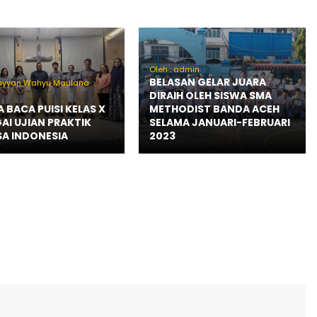
Oleh : admin
BELASAN GELAR JUARA
Rayyan Wahyu Maulana
DIRAIH OLEH SISWA SMA
 BACA PUISI KELAS X
METHODIST BANDA ACEH
AI UJIAN PRAKTIK
SELAMA JANUARI-FEBRUARI
A INDONESIA
2023