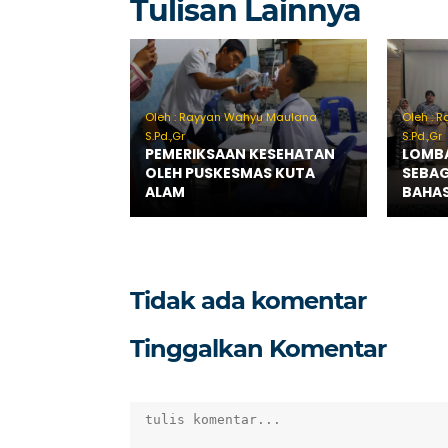
Tulisan Lainnya
Oleh : Rayyan Wahyu Maulana
Oleh : 
S.Pd.,Gr
S.Pd.,Gr
PEMERIKSAAN KESEHATAN
LOMBA
OLEH PUSKESMAS KUTA
SEBAG
ALAM
BAHAS
Tidak ada komentar
Tinggalkan Komentar