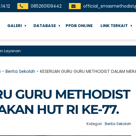
4
:
14
:
13
085260109442
official_smasmethodis
GALERI
DATABASE
PPDB ONLINE
LINK TERKAIT
nan
a
-
Berita Sekolah
-
KESERUAN GURU GURU METHODIST DALAM MERAY
RU GURU METHODIST
AN HUT RI KE-77.
Kategori :
Berita Sekolah