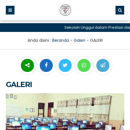
Sekolah Unggul dalam Prestasi dan 
Anda disini :
Beranda
-
Galeri
-
GALERI
GALERI