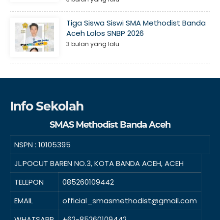
Tiga Siswa Siswi SMA Methodist Banda
Aceh Lolos SNBP 2026
3 bulan yang lalu
Info Sekolah
SMAS Methodist Banda Aceh
NSPN :
10105395
JL.POCUT BAREN NO.3, KOTA BANDA ACEH, ACEH
TELEPON
085260109442
EMAIL
official_smasmethodist@gmail.com
WHATSAPP
+62-85260109442